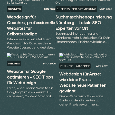
BUSINESS
JUN 2026
BUSINESS
SEO OPTIMIERUNG
MAY 2026
Webdesign für
Suchmaschinenoptimierung
Coaches, professionelle
Nürnberg – Lokale SEO-
Websites für
Experten vor Ort
Selbstständige
Suchmaschinenoptimierung
Nürnberg: Mehr Sichtbarkeit für Dein
Erfahre, wie du mit effektivem
Unternehmen. Erfahre, wie lokale
Webdesign für Coaches deine
SEO, Google My Business und
Website überzeugend gestaltest
Content-Strategien Dich
und mehr Klienten gewinnst,
voranbringen.
praxisorientierte Tipps inklusive.
INSIGHTS
MAY 2026
BUSINESS
RATGEBER
APR 2026
Website für Google
Webdesign für Ärzte:
optimieren - SEO Tipps
wie deine Praxis-
für Webdesign
Website neue Patienten
Lerne, wie du deine Website für
gewinnt
Google optimieren kannst: UX
verbessern, Content & Technik
Deine Website ist oft der erste
richtig gestalten und mit
Eindruck, den Patienten von
effizienter SEO mehr Kunden
deiner Praxis bekommen.
gewinnen.
Erfahre, was eine gute Arzt-
Website wirklich ausmacht,