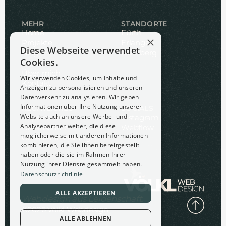
MEHR
STANDORTE
Home
Fürth
×
Projekte
Erlangen
Diese Webseite verwendet
Blog
Nürnberg
Cookies.
Lexikon
Über mich
Wir verwenden Cookies, um Inhalte und
Kontakt
Anzeigen zu personalisieren und unseren
Datenverkehr zu analysieren. Wir geben
Informationen über Ihre Nutzung unserer
RECHTLICHES
SOCIALS
Website auch an unsere Werbe- und
Impressum
Instagram
Analysepartner weiter, die diese
Datenschutz
Webflow
möglicherweise mit anderen Informationen
Cookie-Einstellungen
kombinieren, die Sie ihnen bereitgestellt
haben oder die sie im Rahmen Ihrer
Nutzung ihrer Dienste gesammelt haben.
Datenschutzrichtlinie
ALLE AKZEPTIEREN
Zurück zur Startseite
Webdesign aus Leidenschaft.
©2026 Völkl Webdesign
ALLE ABLEHNEN